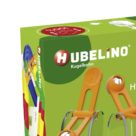
Kugelbahn Erweiterung Hammerschlag
(39)
CHF 15.95
inkl. MwSt. und zzgl.
Versandkosten
In den Warenkorb
Lieferung nach Hause
Lieferbar - in 3-4 Werktagen bei Dir
Filialabholung
Einen Moment bitte...