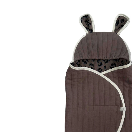
Einschlagdecke Mouse 80x40 cm caribou / Leo
35 %
UVP CHF 69.00
CHF 44.85
inkl. MwSt. und zzgl.
Versandkosten
Variante
caribou / Leo
In den Warenkorb
Lieferung nach Hause
Lieferbar - in 3-4 Werktagen bei Dir