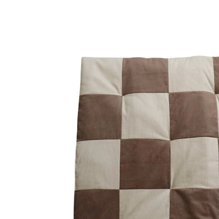
Krabbeldecke CORD PATCHWORK 80x100 cm
31 %
UVP CHF 99.00
CHF 67.95
inkl. MwSt. und zzgl.
Versandkosten
In den Warenkorb
Lieferung nach Hause
Lieferbar - in 3-4 Werktagen bei Dir
Filialabholung
Einen Moment bitte...