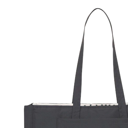
CHF 108.95
inkl. MwSt. und zzgl.
Versandkosten
In den Warenkorb
Lieferung nach Hause
Lieferbar - in 3-4 Werktagen bei Dir
Filialabholung
Einen Moment bitte...