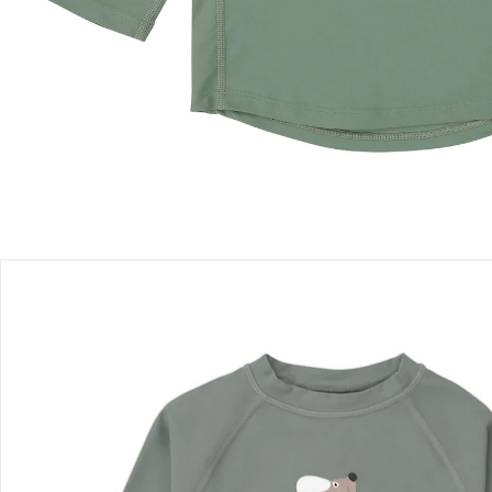
Filialabholung
Einen Moment bitte...
Produktbeschreibung
Produktdetails
Hinweise, Siegel & Hersteller
Bewertungen