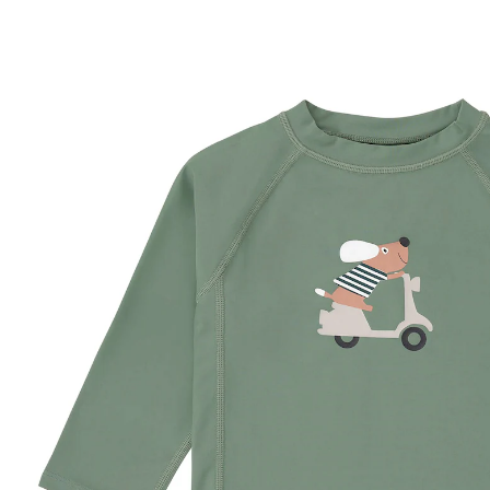
grün/bunt
25 %
UVP CHF 33.95
ab
CHF 25.45
inkl. MwSt. und zzgl.
Versandkosten
Größe
Größenberater
In den Warenkorb
Lieferung nach Hause
Lieferbar - in 3-4 Werktagen bei Dir