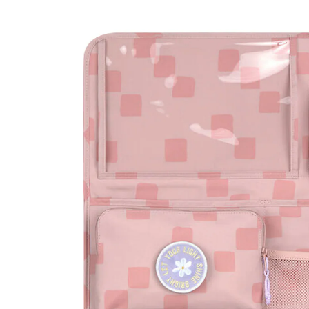
Rückenlehnen-, Spielzeugtasche Car Wrap-to-Go
Pattern Party rose
36 %
UVP CHF 60.95
CHF 38.95
inkl. MwSt. und zzgl.
Versandkosten
Variante
Pattern Party rose
In den Warenkorb
Lieferung nach Hause
Lieferbar - in 3-4 Werktagen bei Dir