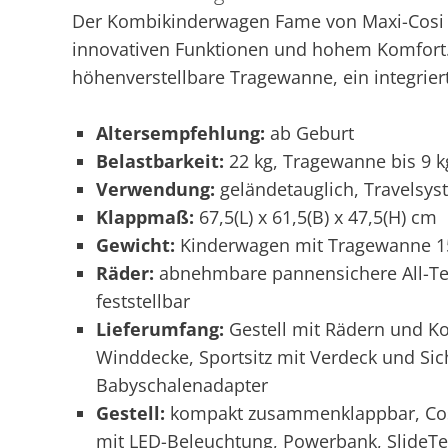
Der Kombikinderwagen Fame von Maxi-Cosi 
innovativen Funktionen und hohem Komfort. 
höhenverstellbare Tragewanne, ein integrie
Altersempfehlung:
ab Geburt
Belastbarkeit:
22 kg, Tragewanne bis 9 kg
Verwendung:
geländetauglich, Travelsys
Klappmaß:
67,5(L) x 61,5(B) x 47,5(H) cm
Gewicht:
Kinderwagen mit Tragewanne 15,
Räder:
abnehmbare pannensichere All-Ter
feststellbar
Lieferumfang:
Gestell mit Rädern und K
Winddecke, Sportsitz mit Verdeck und Si
Babyschalenadapter
Gestell:
kompakt zusammenklappbar, Cosi
mit LED-Beleuchtung, Powerbank, SlideTe