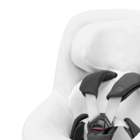
Eco, Mica Pro Eco, Mica 360 Pro white
13 %
UVP CHF 59.95
CHF 51.95
inkl. MwSt. und zzgl.
Versandkosten
In den Warenkorb
Lieferung nach Hause
Lieferbar - in 3-4 Werktagen bei Dir
Filialabholung
Einen Moment bitte...