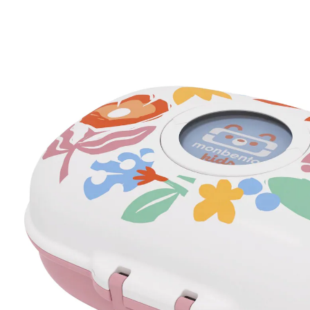
UVP CHF 21.90
CHF 19.95
inkl. MwSt. und zzgl.
Versandkosten
Variante
Paper Cut
+ 2
In den Warenkorb
Lieferung nach Hause
Lieferbar - in 3-4 Werktagen bei Dir
Filialabholung