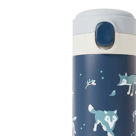
19 %
UVP CHF 28.90
CHF 23.35
inkl. MwSt. und zzgl.
Versandkosten
Variante
Wolf
+ 2
In den Warenkorb
Lieferung nach Hause
Lieferbar - in 3-4 Werktagen bei Dir
Filialabholung