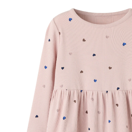
CHF 22.90
inkl. MwSt. und zzgl.
Versandkosten
Größe
Größenberater
In den Warenkorb
Lieferung nach Hause
Lieferbar - in 3-4 Werktagen bei Dir
Filialabholung