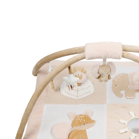
(1)
CHF 67.95
inkl. MwSt. und zzgl.
Versandkosten
In den Warenkorb
Lieferung nach Hause
Lieferbar - in 3-4 Werktagen bei Dir
Filialabholung
Einen Moment bitte...