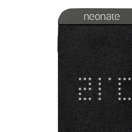
CHF 95.55
inkl. MwSt. und zzgl.
Versandkosten
In den Warenkorb
Lieferung nach Hause
Lieferbar - in 3-4 Werktagen bei Dir
Filialabholung
Einen Moment bitte...