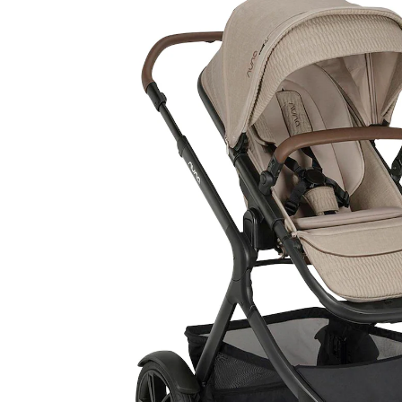
inkl. MwSt. und zzgl.
Versandkosten
Variante
cosmopolitan
+ 1
In den Warenkorb
Lieferung nach Hause
Lieferbar - in 4-5 Werktagen bei Dir
Filialabholung
Einen Moment bitte...