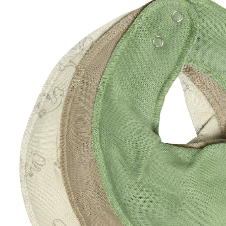
CHF 22.00
inkl. MwSt. und zzgl.
Versandkosten
In den Warenkorb
Lieferung nach Hause
Lieferbar - in 3-4 Werktagen bei Dir
Filialabholung
Einen Moment bitte...
Produktbeschreibung