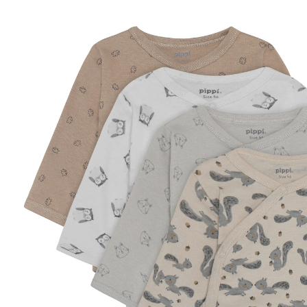
beige/grau/weiß
CHF 39.00
inkl. MwSt. und zzgl.
Versandkosten
Größe
Größenberater
In den Warenkorb
Lieferung nach Hause
Lieferbar - in 3-4 Werktagen bei Dir
Filialabholung