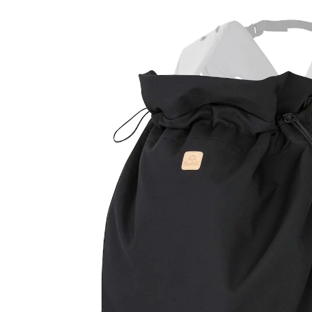
CHF 49.90
inkl. MwSt. und zzgl.
Versandkosten
In den Warenkorb
Lieferung nach Hause
Lieferbar - in 3-4 Werktagen bei Dir
Filialabholung
Einen Moment bitte...