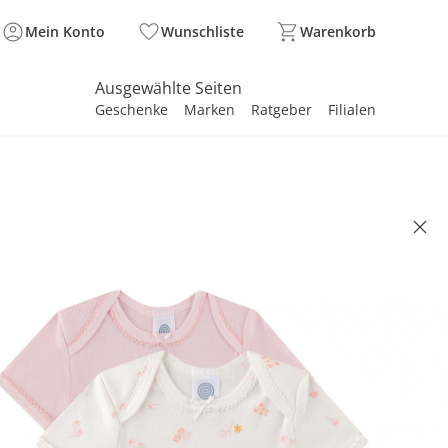
Mein Konto
Wunschliste
Warenkorb
Ausgewählte Seiten
Geschenke
Marken
Ratgeber
Filialen
spirieren
spirieren
spirieren
spirieren
spirieren
spirieren
spirieren
spirieren
spirieren
ack Bodys kurzarm Blumen
/rosa
 22.00
. und zzgl.
Versandkosten