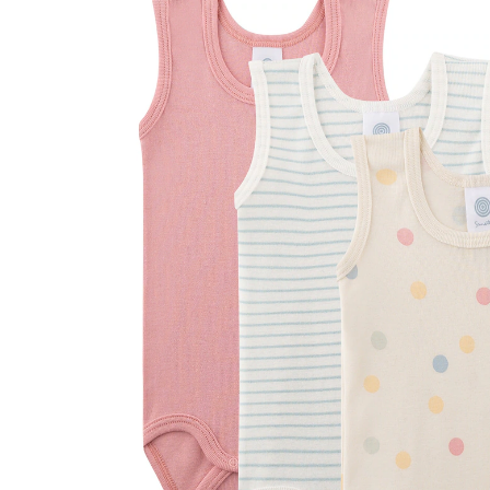
beige/rosa/hellblau
51 %
CHF 29.00
CHF 13.95
inkl. MwSt. und zzgl.
Versandkosten
Größe
Größenberater
In den Warenkorb
Lieferung nach Hause
Lieferbar - in 3-4 Werktagen bei Dir