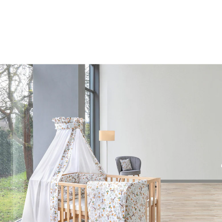
UVP CHF 1'314.90
CHF 1'204.95
inkl. MwSt. und zzgl.
Versandkosten
In den Warenkorb
Lieferung nach Hause
Lieferbar - in 5 Wochen bei Dir
Die Lieferung erfolgt
per Spedition
Filialabholung
Einen Moment bitte...