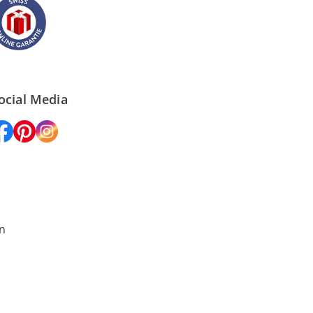
ocial Media
n