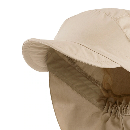
Neu
CHF 18.00
inkl. MwSt. und zzgl.
Versandkosten
Variante
beige
+ 1
Größe
Größenberater
In den Warenkorb
Lieferung nach Hause