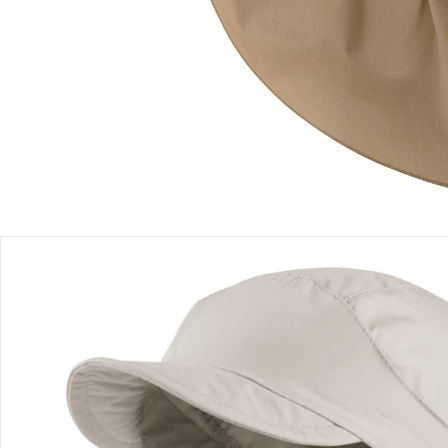
Lieferbar - in 3-4 Werktagen bei Dir
Filialabholung
Einen Moment bitte...
Produktbeschreibung
Produktdetails
Hinweise, Siegel & Hersteller