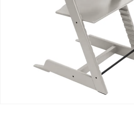
UVP CHF 65.00
CHF 61.75
Gesamtpreis Einzelprodukte:
CHF 263.80
Bundle-Preis:
CHF 247.95
Produktbeschreibung
Produktdetails
Produktvideos
Hinweise, Siegel & Hersteller