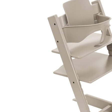
Cashmere Grey
(5)
23 %
Bundle
UVP CHF 324.00
CHF 247.95
inkl. MwSt. und zzgl.
Versandkosten
Variante
Cashmere Grey
+ 7
In den Warenkorb
Lieferung nach Hause
Lieferbar - in 4-5 Werktagen bei Dir