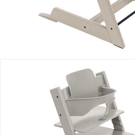
Filialabholung
Einen Moment bitte...
Mit diesem Bundle erhältst Du 2 Artikel:
Stokke® - Tripp Trapp®
Treppenhochstuhl
UVP CHF 259.00
CHF 202.05
Stokke® - Tripp Trapp®
Baby Set2