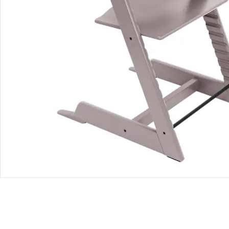
CHF 47.00
Gesamtpreis Einzelprodukte:
CHF 237.00
Bundle-Preis:
CHF 222.95
Produktbeschreibung
Produktdetails
Produktvideos
Hinweise, Siegel & Hersteller