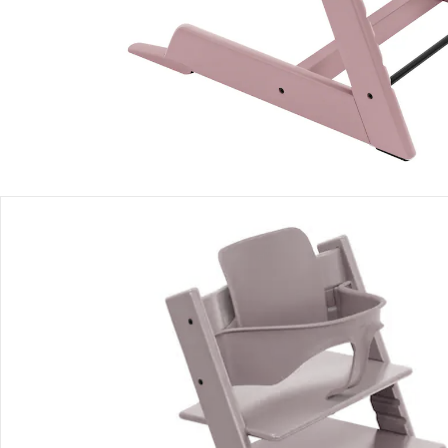
Filialabholung
Einen Moment bitte...
Mit diesem Bundle erhältst Du 2 Artikel:
Stokke® - Tripp Trapp®
Treppenhochstuhl
UVP CHF 259.00
CHF 190.00
Stokke® - Tripp Trapp®
Baby Set2
UVP CHF 65.00