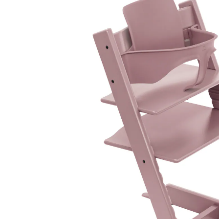
(5)
31 %
Bundle
UVP CHF 324.00
CHF 222.95
inkl. MwSt. und zzgl.
Versandkosten
Variante
Heather Mauve
+ 7
In den Warenkorb
Lieferung nach Hause
Lieferbar - in 4-5 Werktagen bei Dir