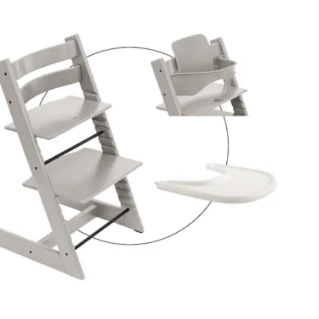
nen Moment bitte...
m Bundle erhältst Du 3 Artikel:
Stokke® - Tripp Trapp®
Tray Hochstuhltisch
UVP CHF 74.00
CHF 49.55
Stokke® - Tripp Trapp®
Treppenhochstuhl
UVP CHF 259.00