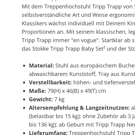
Mit dem Treppenhochstuhl Tripp Trapp von S
selbstverständliche Art und Weise ergonom
Klassikers wächst individuell mit Deinem Ki
Proportionen an. Mit seinem klassischen, le
Tripp Trapp immer "en vogue". Startklar ab 
das Stokke Tripp Trapp Baby Set² und der St
Material:
Stuhl aus europäischem Buchenh
abwaschbarem Kunststoff, Tray aus Kunst
Verstellbarkeit:
höhen- und tiefenverstel
Maße:
79(H) x 46(B) x 49(T) cm
Gewicht:
7 kg
Altersempfehlung & Langzeitnutzen:
ab
(belastbar bis 15 kg); ohne Zubehör ab 3 
bis 136 kg); ab Geburt mit Tripp Trapp New
Lieferumfang:
Treppenhochstuhl Tripp Tr