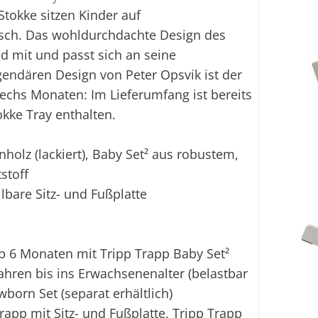
tokke sitzen Kinder auf
Ei
isch. Das wohldurchdachte Design des
nd mit und passt sich an seine
gendären Design von Peter Opsvik ist der
sechs Monaten: Im Lieferumfang ist bereits
Mit diese
okke Tray enthalten.
olz (lackiert), Baby Set² aus robustem,
stoff
lbare Sitz- und Fußplatte
 6 Monaten mit Tripp Trapp Baby Set²
Jahren bis ins Erwachsenenalter (belastbar
born Set (separat erhältlich)
app mit Sitz- und Fußplatte, Tripp Trapp