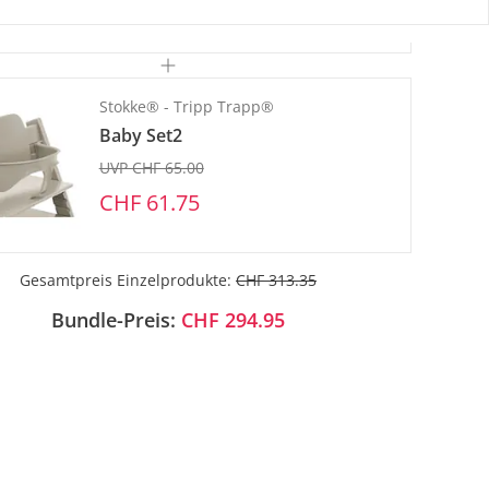
CHF 202.05
Stokke® - Tripp Trapp®
Baby Set2
UVP CHF 65.00
CHF 61.75
Gesamtpreis Einzelprodukte:
CHF 313.35
Bundle-Preis:
CHF 294.95