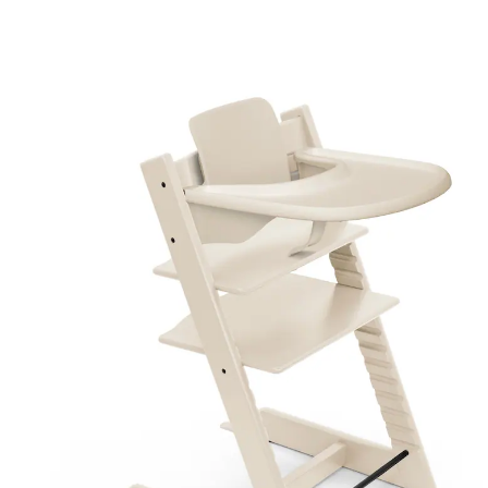
(8)
24 %
UVP CHF 329.00
CHF 248.35
inkl. MwSt. und zzgl.
Versandkosten
Variante
Vanilla White
+ 7
In den Warenkorb
Lieferung nach Hause
Lieferbar - in 4-5 Werktagen bei Dir