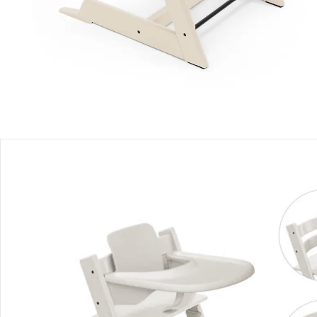
Filialabholung
Einen Moment bitte...
Produktbeschreibung
Produktdetails
Produktvideos
Hinweise, Siegel & Hersteller