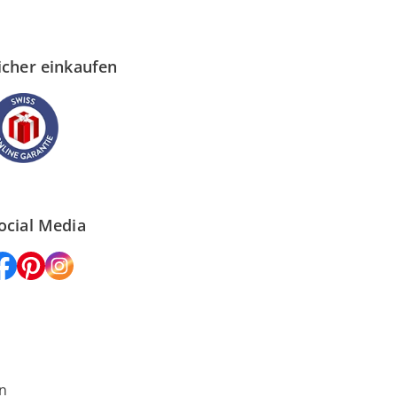
icher einkaufen
ocial Media
n