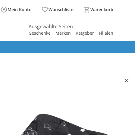
Mein Konto
Wunschliste
Warenkorb
Ausgewählte Seiten
Geschenke
Marken
Ratgeber
Filialen
spirieren
spirieren
spirieren
spirieren
spirieren
spirieren
spirieren
spirieren
spirieren
TIPPEE
nklungsrollo Sleeptight tragbar
(2)
9.95
 26.95