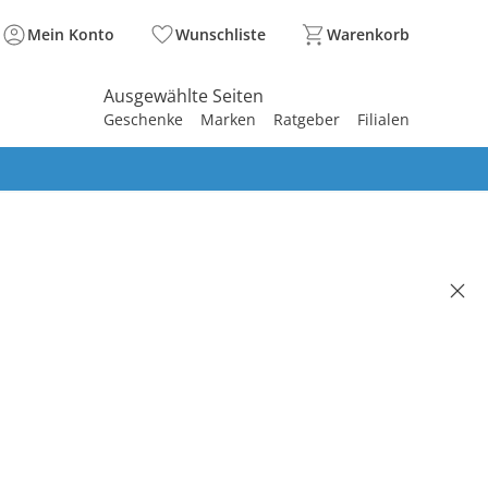
Mein Konto
Wunschliste
Warenkorb
Ausgewählte Seiten
Geschenke
Marken
Ratgeber
Filialen
spirieren
spirieren
spirieren
spirieren
spirieren
spirieren
spirieren
spirieren
spirieren
LAND
atze Wolkenmeer 70x140 cm
(56)
25.90
 158.00