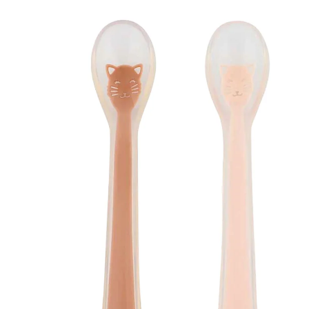
CHF 11.35
CHF 10.55
inkl. MwSt. und zzgl.
Versandkosten
Variante
Mrs. Cat
In den Warenkorb
Lieferung nach Hause
Lieferbar - in 3-4 Werktagen bei Dir
Filialabholung