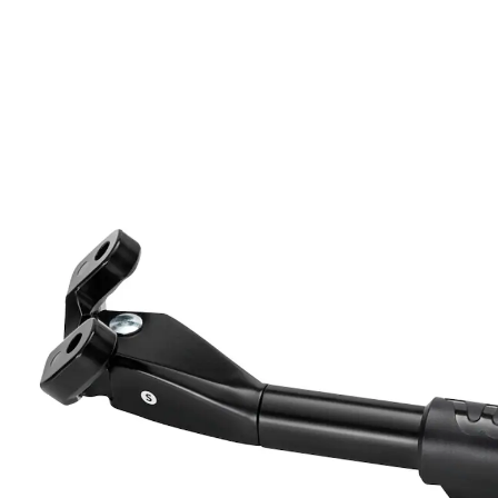
CHF 19.90
inkl. MwSt. und zzgl.
Versandkosten
In den Warenkorb
Lieferung nach Hause
Lieferbar - in 3-4 Werktagen bei Dir
Filialabholung
Einen Moment bitte...