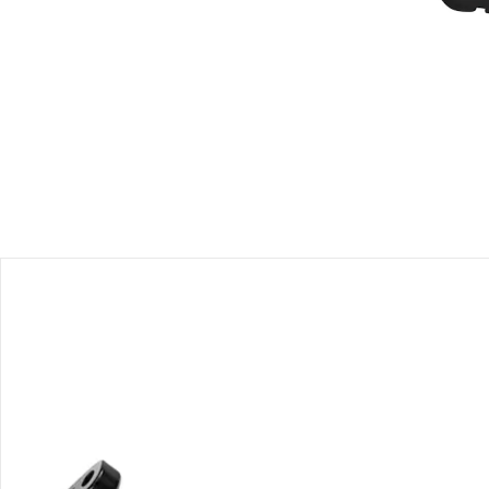
Produktbeschreibung
Produktdetails
Hinweise, Siegel & Hersteller
Bewertungen
Bestellung & Lieferung
Retoure & Reklamation