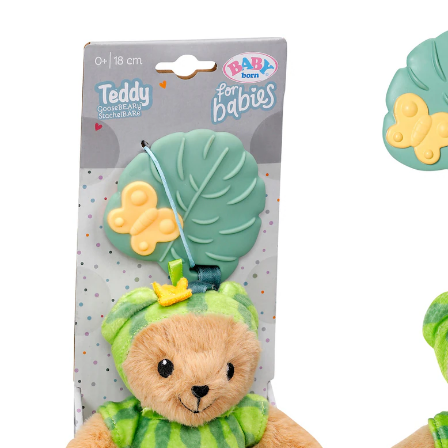
15 %
UVP CHF 12.90
CHF 10.95
inkl. MwSt. und zzgl.
Versandkosten
In den Warenkorb
Lieferung nach Hause
Lieferbar - in 3-4 Werktagen bei Dir
Filialabholung
Einen Moment bitte...