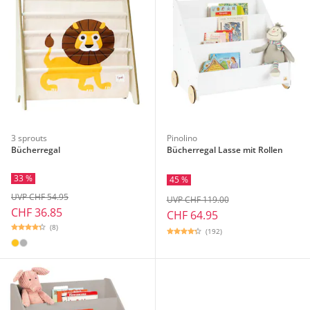
3 sprouts
Pinolino
Bücherregal
Bücherregal Lasse mit Rollen
33 %
45 %
UVP CHF 54.95
UVP CHF 119.00
CHF 36.85
CHF 64.95
(8)
(192)