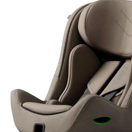
CHF 599.90
inkl. MwSt. und zzgl.
Versandkosten
Variante
driftwood beige
+ 1
In den Warenkorb
Lieferung nach Hause
Lieferbar - in 4-5 Werktagen bei Dir
Filialabholung
Einen Moment bitte...