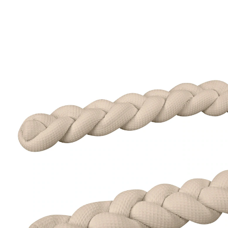
cm sand
25 %
UVP CHF 55.90
CHF 41.95
inkl. MwSt. und zzgl.
Versandkosten
Variante
sand
In den Warenkorb
Lieferung nach Hause
Lieferbar - in 2 Wochen bei Dir