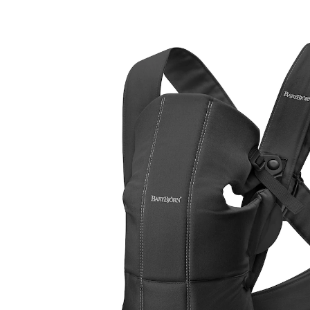
CHF 77.95
inkl. MwSt. und zzgl.
Versandkosten
Variante
schwarz
In den Warenkorb
Lieferung nach Hause
Lieferbar - in 3-4 Werktagen bei Dir
Filialabholung
Einen Moment bitte...