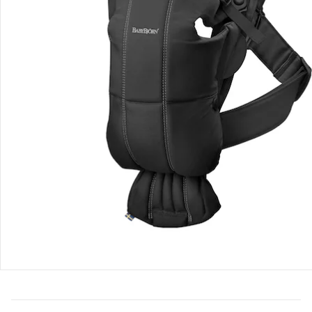
Bestellung & Lieferung
Retoure & Reklamation
Gutscheine & Aktionen
Kontakt & Service
Filialen & Beratung
Unternehmen