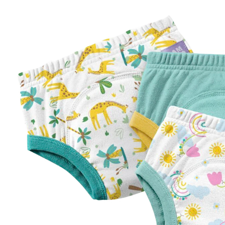
(2)
21 %
UVP CHF 26.95
CHF 21.25
inkl. MwSt. und zzgl.
Versandkosten
Variante
Skies
+ 4
In den Warenkorb
Lieferung nach Hause
Lieferbar - in 3-4 Werktagen bei Dir