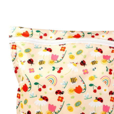
12 %
UVP CHF 7.95
CHF 6.95
inkl. MwSt. und zzgl.
Versandkosten
Variante
Sunshine
Bei Verfügbarkeit erinnern
Lieferung nach Hause
Derzeit nicht lieferbar
Filialabholung