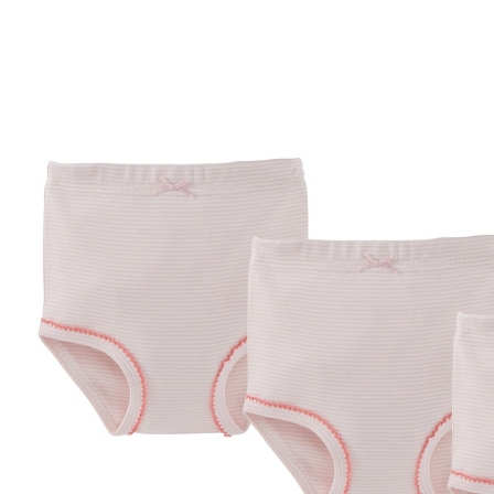
12 %
Exklusiv
UVP CHF 16.00
CHF 14.00
inkl. MwSt. und zzgl.
Versandkosten
Variante
rosa/natur
Größe
Größenberater
In den Warenkorb