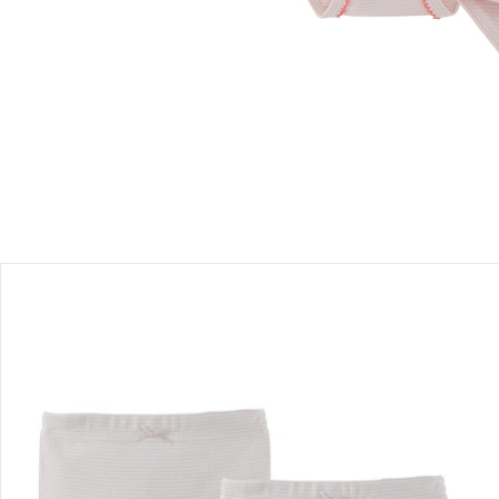
Lieferung nach Hause
Lieferbar - in 3-4 Werktagen bei Dir
Filialabholung
Einen Moment bitte...
Produktbeschreibung
Produktdetails
Hinweise, Siegel & Hersteller