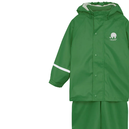
CHF 55.00
inkl. MwSt. und zzgl.
Versandkosten
Größe
Größenberater
In den Warenkorb
Lieferung nach Hause
Lieferbar - in 3-4 Werktagen bei Dir
Filialabholung
Einen Moment bitte...