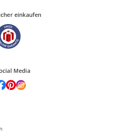
icher einkaufen
ocial Media
n