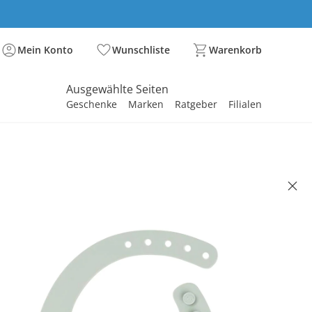
Mein Konto
Wunschliste
Warenkorb
Ausgewählte Seiten
Geschenke
Marken
Ratgeber
Filialen
spirieren
spirieren
spirieren
spirieren
spirieren
spirieren
spirieren
spirieren
spirieren
 DEER
onlätzchen mit Auffangschale
 8.45
. und zzgl.
Versandkosten
grün