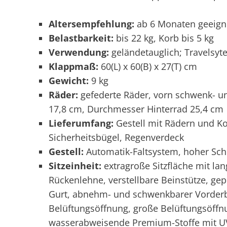
Altersempfehlung:
ab 6 Monaten geeign
Belastbarkeit:
bis 22 kg, Korb bis 5 kg
Verwendung:
geländetauglich; Travelsyt
Klappmaß:
60(L) x 60(B) x 27(T) cm
Gewicht:
9 kg
Räder:
gefederte Räder, vorn schwenk- u
17,8 cm, Durchmesser Hinterrad 25,4 cm
Lieferumfang:
Gestell mit Rädern und Ko
Sicherheitsbügel, Regenverdeck
Gestell:
Automatik-Faltsystem, hoher Sch
Sitzeinheit:
extragroße Sitzfläche mit lan
Rückenlehne, verstellbare Beinstütze, gep
Gurt, abnehm- und schwenkbarer Vorderb
Belüftungsöffnung, große Belüftungsöffnu
wasserabweisende Premium-Stoffe mit U