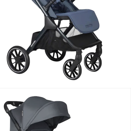
In den Warenkorb
eferung nach Hause
erbar - in 4-5 Werktagen bei Dir
lialabholung
nen Moment bitte...