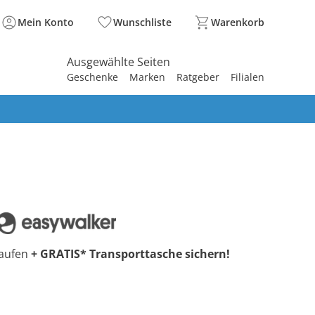
Mein Konto
Wunschliste
Warenkorb
Ausgewählte Seiten
Geschenke
Marken
Ratgeber
Filialen
spirieren
spirieren
spirieren
spirieren
spirieren
spirieren
spirieren
spirieren
spirieren
kaufen
+ GRATIS* Transporttasche sichern!