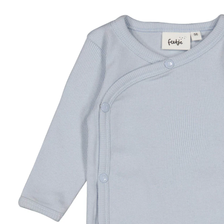
CHF 17.00
inkl. MwSt. und zzgl.
Versandkosten
Variante
hellblau
Größe
Größenberater
In den Warenkorb
Lieferung nach Hause