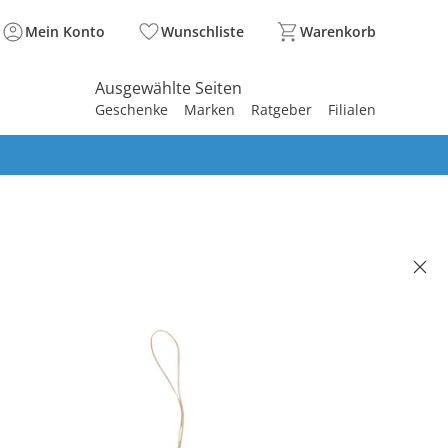
Mein Konto
Wunschliste
Warenkorb
Ausgewählte Seiten
Geschenke
Marken
Ratgeber
Filialen
spirieren
spirieren
spirieren
spirieren
spirieren
spirieren
spirieren
spirieren
spirieren
llerkette aus Naturkautschuk
y Nude
7.95
 14.95