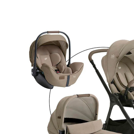
Babyschale i-Level Pro sandstone
Bundle
CHF 799.80
inkl. MwSt. und zzgl.
Versandkosten
Variante
sandstone
In den Warenkorb
Lieferung nach Hause
Lieferbar - in 4-5 Werktagen bei Dir
Filialabholung