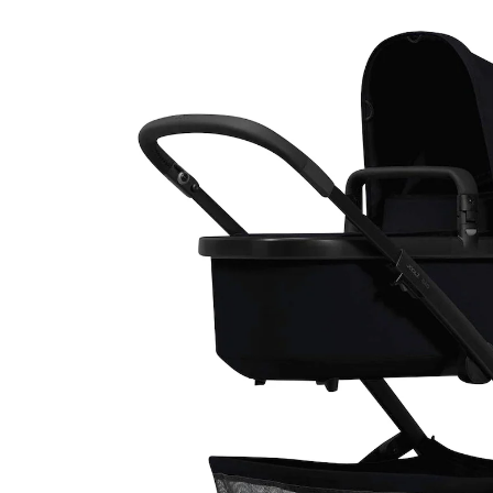
CHF 1'299.00
inkl. MwSt. und zzgl.
Versandkosten
Variante
space black
+ 2
In den Warenkorb
Lieferung nach Hause
Lieferbar - in 4-5 Werktagen bei Dir
Filialabholung
Einen Moment bitte...