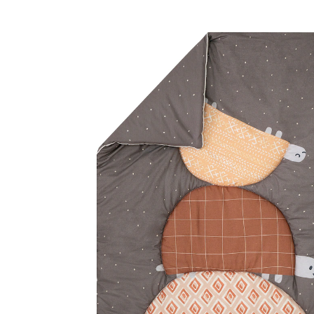
Krabbeldecke Organic Cotton 95x135 cm Turtles
(18)
20 %
20% EXTRA
UVP CHF 64.95
CHF 51.95
inkl. MwSt. und zzgl.
Versandkosten
Variante
Turtles
In den Warenkorb
Lieferung nach Hause
Lieferbar - in 3-4 Werktagen bei Dir