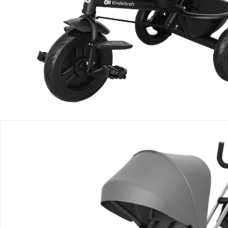
Filialabholung
Einen Moment bitte...
Produktbeschreibung
Produktdetails
Produktvideos
Hinweise, Siegel & Hersteller