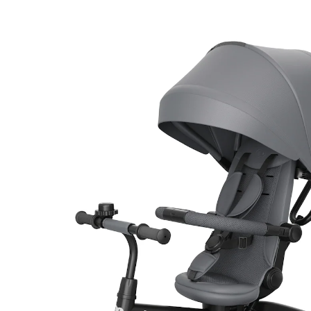
(2)
12 %
UVP CHF 94.90
CHF 83.05
inkl. MwSt. und zzgl.
Versandkosten
Variante
grau
In den Warenkorb
Lieferung nach Hause
Lieferbar - in 3-4 Werktagen bei Dir