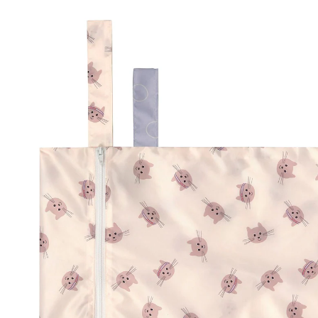
UVP CHF 18.95
CHF 17.75
inkl. MwSt. und zzgl.
Versandkosten
Variante
Tiny Team Cat
In den Warenkorb
Lieferung nach Hause
Lieferbar - in 3-4 Werktagen bei Dir
Filialabholung