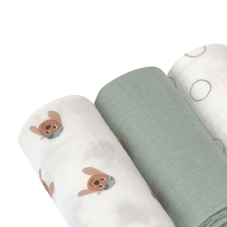
32 %
UVP CHF 21.95
CHF 14.85
inkl. MwSt. und zzgl.
Versandkosten
Variante
Tiny Team Dog
+ 1
In den Warenkorb
Lieferung nach Hause
Lieferbar - in 3-4 Werktagen bei Dir
Filialabholung